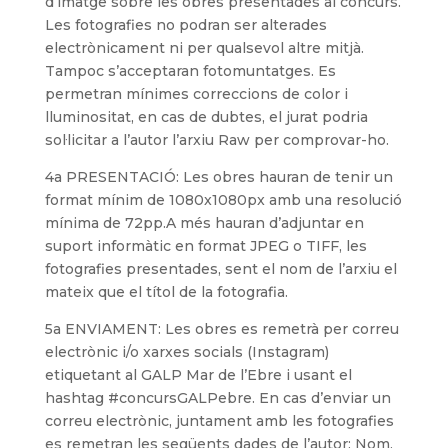
d’imatge sobre les obres presentades al concurs.
Les fotografies no podran ser alterades
electrònicament ni per qualsevol altre mitjà.
Tampoc s’acceptaran fotomuntatges. Es
permetran mínimes correccions de color i
lluminositat, en cas de dubtes, el jurat podria
sol·licitar a l’autor l’arxiu Raw per comprovar-ho.
4a PRESENTACIÓ: Les obres hauran de tenir un
format mínim de 1080x1080px amb una resolució
mínima de 72pp.A més hauran d’adjuntar en
suport informàtic en format JPEG o TIFF, les
fotografies presentades, sent el nom de l’arxiu el
mateix que el títol de la fotografia.
5a ENVIAMENT: Les obres es remetrà per correu
electrònic i/o xarxes socials (Instagram)
etiquetant al GALP Mar de l’Ebre i usant el
hashtag #concursGALPebre. En cas d’enviar un
correu electrònic, juntament amb les fotografies
es remetran les següents dades de l’autor: Nom,