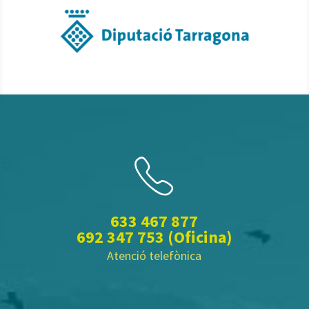
633 467 877
692 347 753
(Oficina)
Atenció telefònica