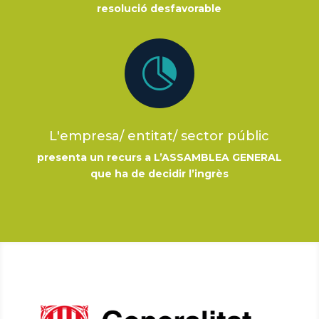
resolució desfavorable

L'empresa/ entitat/ sector públic
presenta un recurs a L’ASSAMBLEA GENERAL
que ha de decidir l’ingrès