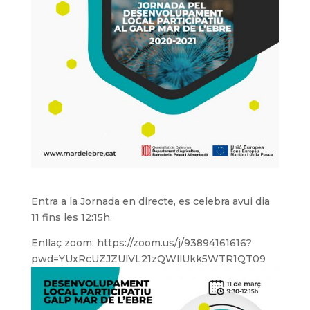
Entra a la Jornada en directe, es celebra avui dia
11 fins les 12:15h.
Enllaç zoom: https://zoom.us/j/93894161616?
pwd=YUxRcUZJZUlVL21zQWllUkk5WTR1QT09