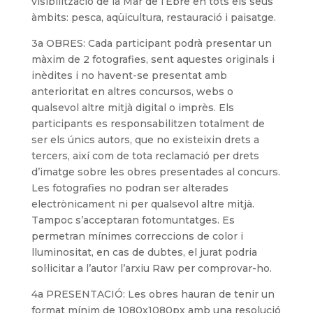
visibilització de la Mar de l’Ebre en tots els seus
àmbits: pesca, aqüicultura, restauració i paisatge.
3a OBRES: Cada participant podrà presentar un
màxim de 2 fotografies, sent aquestes originals i
inèdites i no havent-se presentat amb
anterioritat en altres concursos, webs o
qualsevol altre mitjà digital o imprès. Els
participants es responsabilitzen totalment de
ser els únics autors, que no existeixin drets a
tercers, així com de tota reclamació per drets
d’imatge sobre les obres presentades al concurs.
Les fotografies no podran ser alterades
electrònicament ni per qualsevol altre mitjà.
Tampoc s’acceptaran fotomuntatges. Es
permetran mínimes correccions de color i
lluminositat, en cas de dubtes, el jurat podria
sol·licitar a l’autor l’arxiu Raw per comprovar-ho.
4a PRESENTACIÓ: Les obres hauran de tenir un
format mínim de 1080x1080px amb una resolució