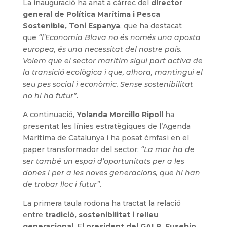
La inauguració ha anat a càrrec del
director
general de Política Marítima i Pesca
Sostenible, Toni Espanya
, que ha destacat
que
“l’Economia Blava no és només una aposta
europea, és una necessitat del nostre país.
Volem que el sector marítim sigui part activa de
la transició ecològica i que, alhora, mantingui el
seu pes social i econòmic. Sense sostenibilitat
no hi ha futur”
.
A continuació,
Yolanda Morcillo Ripoll
ha
presentat les línies estratègiques de l’Agenda
Marítima de Catalunya i ha posat èmfasi en el
paper transformador del sector:
“La mar ha de
ser també un espai d’oportunitats per a les
dones i per a les noves generacions, que hi han
de trobar lloc i futur”
.
La primera taula rodona ha tractat la relació
entre
tradició, sostenibilitat i relleu
generacional
. El
president del GALP, Eusebio