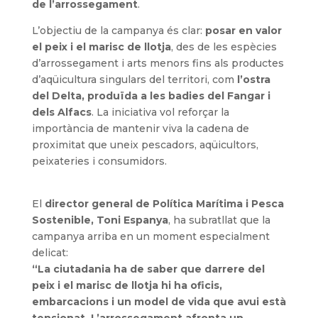
de l’arrossegament
.
L’objectiu de la campanya és clar:
posar en valor
el peix i el marisc de llotja
, des de les espècies
d’arrossegament i arts menors fins als productes
d’aqüicultura singulars del territori, com
l’ostra
del Delta, produïda a les badies del Fangar i
dels Alfacs
. La iniciativa vol reforçar la
importància de mantenir viva la cadena de
proximitat que uneix pescadors, aqüicultors,
peixateries i consumidors.
El
director general de Política Marítima i Pesca
Sostenible, Toni Espanya
, ha subratllat que la
campanya arriba en un moment especialment
delicat:
“La ciutadania ha de saber que darrere del
peix i el marisc de llotja hi ha oficis,
embarcacions i un model de vida que avui està
tensionat. L’arrossegament afronta un