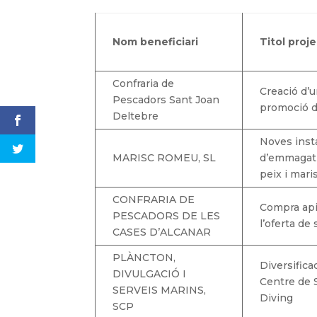
Nom beneficiari
Titol proj
Confraria de
Creació d’u
Pescadors Sant Joan
promoció d
Deltebre
Noves insta
MARISC ROMEU, SL
d’emmagatz
peix i mari
CONFRARIA DE
Compra apil
PESCADORS DE LES
l’oferta de 
CASES D’ALCANAR
PLÀNCTON,
Diversificac
DIVULGACIÓ I
Centre de
SERVEIS MARINS,
Diving
SCP