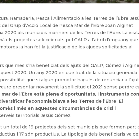
ultura, Ramaderia, Pesca i Alimentació a les Terres de l’Ebre Jes
 del Grup d’Acció Local de Pesca Mar de l’Ebre Joan Alginet
a 2020 als municipis mariners de les Terres de l’Ebre. La visit
à els projectes seleccionats pel GALP a l’abril d’enguany que 
ores ja han fet la justificació de les ajudes sol·licitades al
s que més s’ha beneficiat dels ajuts del GALP, Gómez i Algin
d’aquest 2020. Un any 2020 en que fruit de la situació generada
ossibilitat que si algun promotor hagués de renunciar a l’aju
veure presentar novament la sol·licitud el 2021 sense perdre c
 mar de l’Ebre està plena d’oportunitats, i instruments co
iversificar l’economia blava a les Terres de l’Ebre. El
omès i més en aquestes circumstàncies de crisi i
serveis territorials Jesús Gómez.
t un total de 19 projectes dels set municipis que formen part 
ctius i 17 són productius. La tipologia dels beneficiaris va de