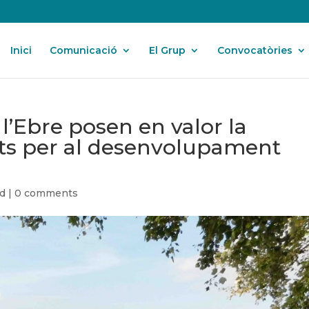
Inici
Comunicació
El Grup
Convocatòries
’Ebre posen en valor la
uts per al desenvolupament
ed
|
0 comments