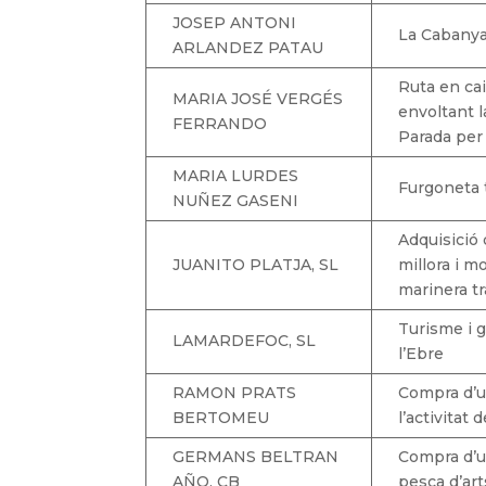
JOSEP ANTONI
La Cabanya
ARLANDEZ PATAU
Ruta en cai
MARIA JOSÉ VERGÉS
envoltant l
FERRANDO
Parada per 
MARIA LURDES
Furgoneta 
NUÑEZ GASENI
Adquisició
JUANITO PLATJA, SL
millora i m
marinera tr
Turisme i 
LAMARDEFOC, SL
l’Ebre
RAMON PRATS
Compra d’u
BERTOMEU
l’activitat 
GERMANS BELTRAN
Compra d’un
AÑO, CB
pesca d’ar