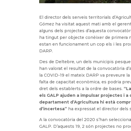
El director dels serveis territorials d’Agric
Gómez ha visitat aquest mati amb el gerent
alguns dels projectes d’aquesta convocatòri
ha tingut per objecte conèixer de primera m
estan en funcionament un cop els i les promot
DARP.
Des de Deltebre, un dels municipis pesquer
han valorat el resultat de la convocatòria 
la COVID-19 el mateix DARP va preveure la p
falta de capacitat econòmica, es podria pre
dret dels establerts a la ordre de bases.
“La
els GALP ajuden a impulsar projectes i a d
departament d’Agricultura hi està compr
d’incertesa”
ha expressat el director dels 
A la convocatòria del 2020 s’han selecciona
GALP. D’aquests 19, 2 són projectes no produ