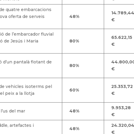
 de quatre embarcacions
14.789,4
ova oferta de serveis
48%
€
ó de l’embarcador fluvial
65.622,15
ió de Jesús i Maria
80%
€
 d’un pantalà flotant de
44.800,0
80%
€
de vehicles isoterms pel
25.353,72
60%
l peix a la llotja
€
9.953,28
l’us del mar
48%
€
dle, artefactes i
24.320,0
48%
€