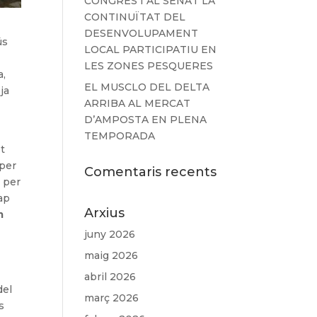
CONGRÉS I AL SENAT LA
CONTINUÏTAT DEL
DESENVOLUPAMENT
ús
LOCAL PARTICIPATIU EN
LES ZONES PESQUERES
a,
EL MUSCLO DEL DELTA
ja
ARRIBA AL MERCAT
D’AMPOSTA EN PLENA
TEMPORADA
et
 per
Comentaris recents
t per
ap
Arxius
m
juny 2026
maig 2026
abril 2026
del
març 2026
s