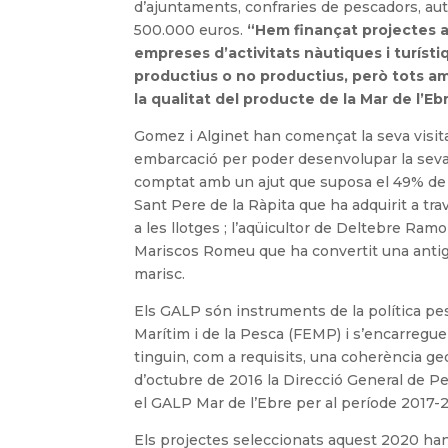
d’ajuntaments, confraries de pescadors, aut
500.000 euros.
“Hem finançat projectes a 
empreses d’activitats nàutiques i turísti
productius o no productius, però tots am
la qualitat del producte de la Mar de l’Eb
Gomez i Alginet han començat la seva visit
embarcació per poder desenvolupar la seva 
comptat amb un ajut que suposa el 49% de l
Sant Pere de la Ràpita que ha adquirit a tr
a les llotges ; l’aqüicultor de Deltebre Ra
Mariscos Romeu que ha convertit una antiga
marisc.
Els GALP són instruments de la política p
Marítim i de la Pesca (FEMP) i s’encarregue
tinguin, com a requisits, una coherència ge
d’octubre de 2016 la Direcció General de Pe
el GALP Mar de l’Ebre per al període 2017-
Els projectes seleccionats aquest 2020 han