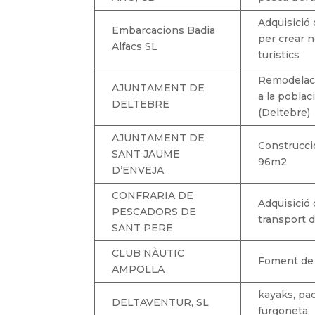
Adquisició
Embarcacions Badia
per crear n
Alfacs SL
turístics
Remodelaci
AJUNTAMENT DE
a la poblac
DELTEBRE
(Deltebre)
AJUNTAMENT DE
Construcció
SANT JAUME
96m2
D’ENVEJA
CONFRARIA DE
Adquisició 
PESCADORS DE
transport de
SANT PERE
CLUB NÀUTIC
Foment de 
AMPOLLA
kayaks, pad
DELTAVENTUR, SL
furgoneta