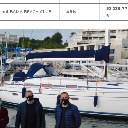
52.239,77
urant BAMA BEACH CLUB
48%
€
-lEbre-1840468732833244/?fref=ts
l