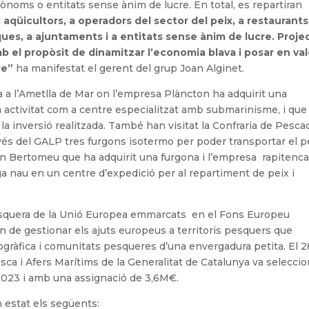
ònoms o entitats sense ànim de lucre. En total, es repartiran
aqüicultors, a operadors del sector del peix, a restaurants 
ques, a ajuntaments i a entitats sense ànim de lucre. Proje
b el propòsit de dinamitzar l’economia blava i posar en val
re”
ha manifestat el gerent del grup Joan Alginet.
a a l’Ametlla de Mar on l’empresa Plàncton ha adquirit una
activitat com a centre especialitzat amb submarinisme, i que
a inversió realitzada. També han visitat la Confraria de Pesca
avés del GALP tres furgons isotermo per poder transportar el p
mon Bertomeu que ha adquirit una furgona i l’empresa rapitenc
 nau en un centre d’expedició per al repartiment de peix i
esquera de la Unió Europea emmarcats en el Fons Europeu
n de gestionar els ajuts europeus a territoris pesquers que
ogràfica i comunitats pesqueres d’una envergadura petita. El 2
sca i Afers Marítims de la Generalitat de Catalunya va seleccio
2023 i amb una assignació de
3,6M€.
 estat els següents: