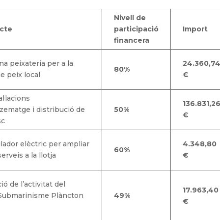
Nivell de
ecte
participació
Import
financera
na peixateria per a la
24.360,7
80%
e peix local
€
l·lacions
136.831,2
ematge i distribució de
50%
€
sc
ador elèctric per ampliar
4.348,80
60%
serveis a la llotja
€
ió de l’activitat del
17.963,40
 Submarinisme Plàncton
49%
€