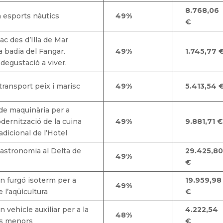
8.768,06
 esports nàutics
49%
€
ac des d’Illa de Mar
a badia del Fangar.
49%
1.745,77 
degustació a viver.
transport peix i marisc
49%
5.413,54 
 de maquinària per a
odernització de la cuina
49%
9.881,71 
adicional de l’Hotel
gastronomia al Delta de
29.425,8
49%
€
n furgó isoterm per a
19.959,98
49%
de l’aqüicultura
€
 vehicle auxiliar per a la
4.222,54
48%
ts menors
€