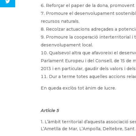
Reforçar el paper de la dona, promovent me
Promoure el desenvolupament sostenible mi
recursos naturals.
Recolzar actuacions adreçades a potenciar
Promoure la cooperació interterritorial i
desenvolupament local.
Qualsevol altra que afavoreixi el dese
Parlament Europeu i del Consell, de 15 de 
2013 i en particular, gaudir dels valors i d
Dur a terme totes aquelles accions rela
En queda exclòs tot ànim de lucre.
Article 5
1. L’àmbit territorial d’aquesta associació 
L’Ametlla de Mar, L’Ampolla, Deltebre, Sant