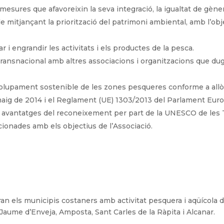
sures que afavoreixin la seva integració, la igualtat de gènere
tjançant la priorització del patrimoni ambiental, amb l’object
 i engrandir les activitats i els productes de la pesca.
 transnacional amb altres associacions i organitzacions que du
nvolupament sostenible de les zones pesqueres conforme a allò
maig de 2014 i el Reglament (UE) 1303/2013 del Parlament Euro
els avantatges del reconeixement per part de la UNESCO de les 
cionades amb els objectius de l’Associació.
seran els municipis costaners amb activitat pesquera i aqüícola
 Jaume d’Enveja, Amposta, Sant Carles de la Ràpita i Alcanar.