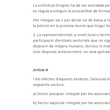
La sol·licitud d’ingrés ha de ser acordada 
es regula excloguin la possibilitat de formar
Per integrar-se o per donar-se de baixa a l’a
la petició en la primera reunió que tingui l
2. La representativitat, a nivell local o terri
participació d’entitats sectorials que no s
disposin de mitjans humans, tècnics ni mate
Això disposat anteriorment, no serà aplicabl
Article 8
1.Als efectes d’aquests estatuts, l’associac
següents sectors:
a) Sector pesquer: integrat per les associac
b) Sector aqüícola: integrat per les associac