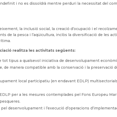
ndefinit i no es dissoldrà mentre perduri la necessitat del com
eixement, la inclusió social, la creació d’ocupació i el recolzame
 de la pesca i l’aqüicultura, inclòs la diversificació de les act
ítima.
ciació realitza les activitats següents:
e tot tipus a qualsevol iniciativa de desenvolupament econòmic
 de manera compatible amb la conservació i la preservació del 
olupament local participatiu (en endavant EDLP) multisectorial
a EDLP per a les mesures contemplades pel Fons Europeu Marí
 pesqueres.
s pel desenvolupament i l’execució d’operacions d’implementa