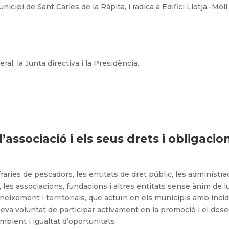
unicipi de Sant Carles de la Ràpita, i radica a Edifici Llotja.-Mol
l, la Junta directiva i la Presidència.
’associació i els seus drets i obligacio
fraries de pescadors, les entitats de dret públic, les administra
, les associacions, fundacions i altres entitats sense ànim de 
oneixement i territorials, que actuïn en els municipis amb inc
a seva voluntat de participar activament en la promoció i el 
ambient i igualtat d’oportunitats.