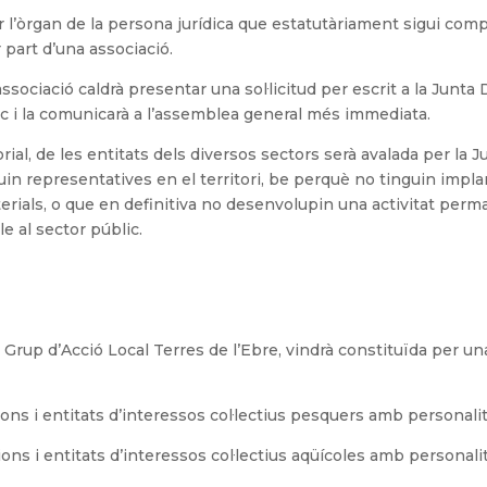
per l’òrgan de la persona jurídica que estatutàriament sigui co
 part d’una associació.
ssociació caldrà presentar una sol·licitud per escrit a la Junta 
loc i la comunicarà a l’assemblea general més immediata.
torial, de les entitats dels diversos sectors serà avalada per la J
iguin representatives en el territori, be perquè no tinguin imp
rials, o que en definitiva no desenvolupin una activitat perman
e al sector públic.
ió Grup d’Acció Local Terres de l’Ebre, vindrà constituïda per u
ions i entitats d’interessos col·lectius pesquers amb personalita
ions i entitats d’interessos col·lectius aqüícoles amb personalit