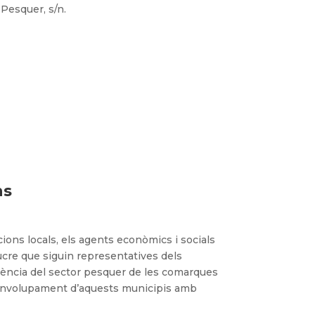
l Pesquer, s/n.
ns
cions locals, els agents econòmics i socials
lucre que siguin representatives dels
idència del sector pesquer de les comarques
desenvolupament d’aquests municipis amb